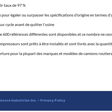
ir taux de 97 %
pour égaler ou surpasser les spécifications d'origine en termes d'
sur cycle avant de quitter l'usine
e 600 références différentes sont disponibles et ce nombre ne ce
mpresseurs sont prêts à être installés et sont livrés avec la quant
rture pour la plupart des marques et modèles de camions routier
ncore Industries Inc
.
-
Privacy Policy