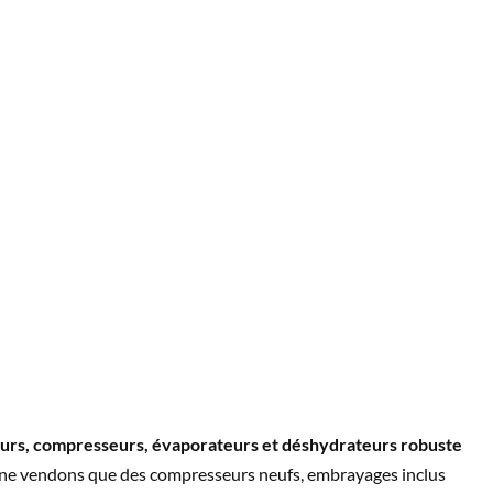
 des conditions d'utilisation des véhicules lourds modernes,
mes de climatisation sont soumis à des contraintes extrêmes.
rnit exclusivement des condenseurs, compresseurs, évaporateurs
eurs de la plus haute qualité, conçus pour répondre, voire
es spécifications des constructeurs d'origine. Nos condenseurs
ontact optimal entre les tubes et les ailettes, et tous nos produits
tion sont d'une qualité exceptionnelle, parmi les meilleures
sur le marché de la rechange.
rs, compresseurs, évaporateurs et déshydrateurs robuste
ne vendons que des compresseurs neufs, embrayages inclus