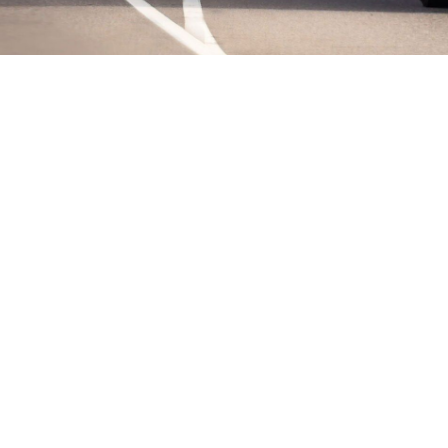
TES RADIATEURS
pprovisionne exclusivement en radiateurs de rechange haute
 pour poids lourds, fabriqués selon les mêmes normes de
é, de forme et de fonctionnement que les pièces d'origine. Notre
 vous offrir des produits de qualité ne se limite pas à l'achat des
oduits disponibles ; il vise également à s'assurer que nous avons
dont vous avez besoin. Que ce soit pour un Peterbilt, un