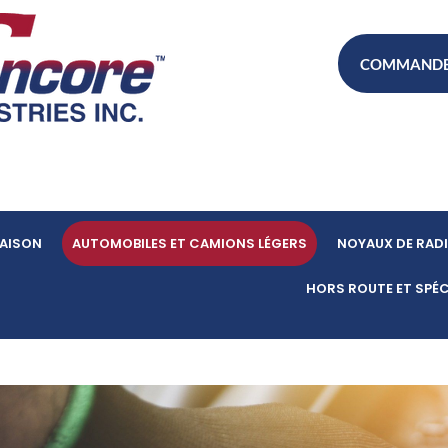
COMMANDE 
AISON
AUTOMOBILES ET CAMIONS LÉGERS
NOYAUX DE RAD
HORS ROUTE ET SPÉC